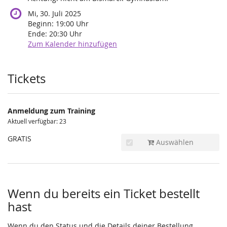
Mi, 30. Juli 2025
Beginn:
19:00
Uhr
Ende:
20:30
Uhr
Zum Kalender hinzufügen
Produkte
Tickets
Anmeldung zum Training
Aktuell verfügbar: 23
GRATIS
Auswählen
Wenn du bereits ein Ticket bestellt
hast
Wenn du den Status und die Details deiner Bestellung