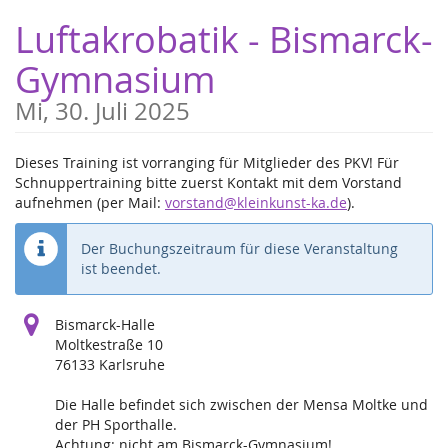
Zum
Luftakrobatik - Bismarck-
Haupt-
Inhalt
Gymnasium
springen
Mi, 30. Juli 2025
Dieses Training ist vorranging für Mitglieder des PKV! Für
Schnuppertraining bitte zuerst Kontakt mit dem Vorstand
aufnehmen (per Mail:
vorstand@kleinkunst-ka.de
).
Der Buchungszeitraum für diese Veranstaltung
ist beendet.
Bismarck-Halle
Moltkestraße 10
76133 Karlsruhe
Die Halle befindet sich zwischen der Mensa Moltke und
der PH Sporthalle.
Achtung: nicht am Bismarck-Gymnasium!