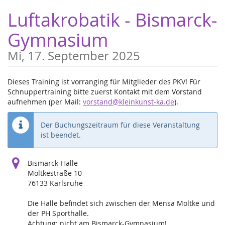
Zum
Luftakrobatik - Bismarck-
Haupt-
Inhalt
Gymnasium
springen
Mi, 17. September 2025
Dieses Training ist vorranging für Mitglieder des PKV! Für
Schnuppertraining bitte zuerst Kontakt mit dem Vorstand
aufnehmen (per Mail:
vorstand@kleinkunst-ka.de
).
Der Buchungszeitraum für diese Veranstaltung
ist beendet.
Bismarck-Halle
Moltkestraße 10
76133 Karlsruhe
Die Halle befindet sich zwischen der Mensa Moltke und
der PH Sporthalle.
Achtung: nicht am Bismarck-Gymnasium!