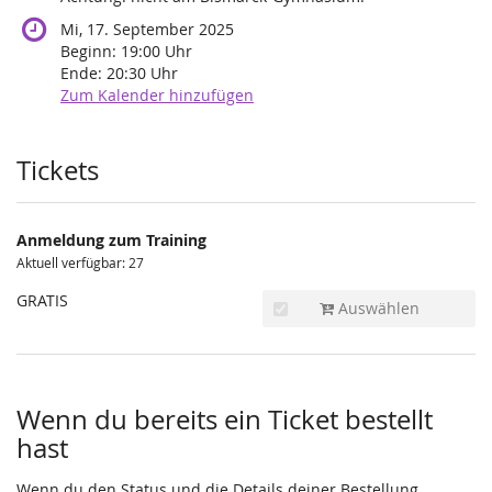
Mi, 17. September 2025
Beginn:
19:00
Uhr
Ende:
20:30
Uhr
Zum Kalender hinzufügen
Produkte
Tickets
Anmeldung zum Training
Aktuell verfügbar: 27
GRATIS
Auswählen
Wenn du bereits ein Ticket bestellt
hast
Wenn du den Status und die Details deiner Bestellung