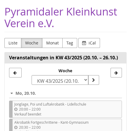
Zum
Pyramidaler Kleinkunst
Haupt-
Inhalt
Verein e.V.
springen
Liste
Woche
Monat
Tag
iCal
Veranstaltungen in KW 43/2025 (20.10. – 26.10.)
Woche
Woche
zur
Anzeige
Mo, 20.10.
auswählen
Jonglage, Poi und Luftakrobatik - Lidellschule
b
20:00
–
22:00
i
Verkauf beendet
s
Akrobatik Fortgeschrittene - Kant-Gymnasium
b
20:30
–
22:00