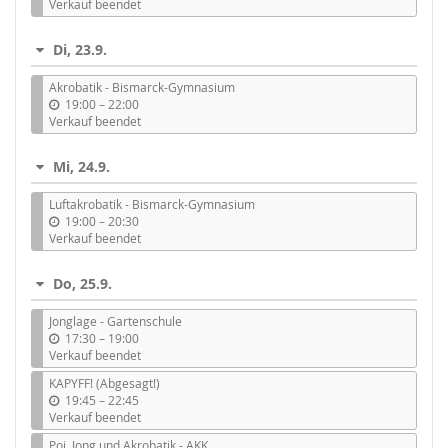
i
Verkauf beendet
s
Di, 23.9.
Akrobatik - Bismarck-Gymnasium
b
19:00
–
22:00
i
Verkauf beendet
s
Mi, 24.9.
Luftakrobatik - Bismarck-Gymnasium
b
19:00
–
20:30
i
Verkauf beendet
s
Do, 25.9.
Jonglage - Gartenschule
b
17:30
–
19:00
i
Verkauf beendet
s
KAPYFF! (Abgesagt!)
b
19:45
–
22:45
i
Verkauf beendet
s
Poi, Jong und Akrobatik - AKK