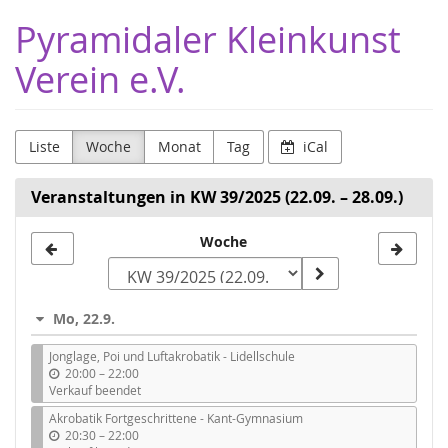
Zum
Pyramidaler Kleinkunst
Haupt-
Inhalt
Verein e.V.
springen
Liste
Woche
Monat
Tag
iCal
Veranstaltungen in KW 39/2025 (22.09. – 28.09.)
Woche
Woche
zur
Anzeige
Mo, 22.9.
auswählen
Jonglage, Poi und Luftakrobatik - Lidellschule
b
20:00
–
22:00
i
Verkauf beendet
s
Akrobatik Fortgeschrittene - Kant-Gymnasium
b
20:30
–
22:00