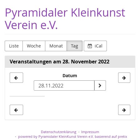
Zum
Pyramidaler Kleinkunst
Haupt-
Inhalt
Verein e.V.
springen
Liste
Woche
Monat
Tag
iCal
Veranstaltungen am 28. November 2022
Datum
Datum
zur
Anzeige
auswählen
Datenschutzerklärung
Impressum
powered by Pyramidaler KleinKunst Verein e.V.
basierend auf pretix